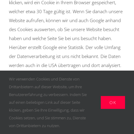
klicken, wird ein Cookie in Ihrem Browser gespeichert,
welcher etwa 30 Tage gültig ist. Wenn Sie danach unsere
Website aufrufen, können wir und auch Google anhand
des Cookies auswerten, ob Sie unsere Website besucht
haben und welche Seite Sie bei uns besucht haben.
Hierüber erstellt Google eine Statistik. Der volle Umfang
der Datenverarbeitung ist uns nicht bekannt. Die Daten
werden auch in die USA übertragen und dort analysiert.
Wenn Sie mit einem Google-Account eingeloggt sind,
Wir verwenden Cookies und Dienste von
können durch AdWords die Daten Ihrem Account
Drittanbietern auf dieser Website, um Ihre
zugeordnet werden. Wenn Sie dies nicht wünschen,
Benutzererfahrung zu verbessern. Indem Sie
müssen Sie sich vor dem Besuch unserer Website
OK
auf einen beliebigen Link auf dieser Seite
ausloggen. Dieses Conversion-Tracking dient dem Zweck
klicken, geben Sie Ihre Einwilligung, dass wir
Cookies setzen, und Sie stimmen zu, Dienste
der Analyse, Optimierung und dem wirtschaftlichen
von Drittanbietern zu nutzen.
Betrieb unserer Werbung und Website.