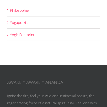
Philosophie
Yogapraxis
Yogic Footprint
AWAKE * AWARE * ANANDA
Ignite the fire, feel your wild and instinctual nature, the
regenerating force of a natural spirituality. Feel one with