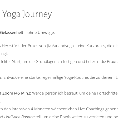
e Yoga Journey
d Gelassenheit – ohne Umwege.
Herzstück der Praxis von Jiva/anandyoga – eine Kurzpraxis, die dir
ingt.
fekter Start, um die Grundlagen zu festigen und tiefer in die Praxis
s:
Entwickle eine starke, regelmäßige Yoga-Routine, die zu deinem 
a Zoom (45 Min.):
Werde persönlich betreut, um deine Fortschritte
.
h den intensiven 4 Monaten wöchentlichen Live-Coachings gehen wi
nd
Uddiyana Bandha
teil, um deine Praxis weiter zu vertiefen und n