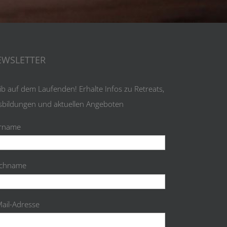
EWSLETTER
ib auf dem Laufenden! Erhalte Infos zu Retreats,
sbildungen und aktuellen Angeboten
rname
chname
Mail-Adresse