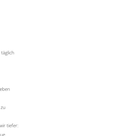
 täglich
Leben
 zu
r tiefer:
eue