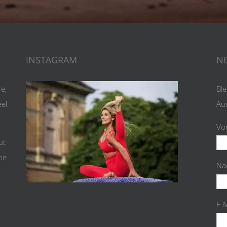
INSTAGRAM
N
re,
Ble
eel
Au
Vo
ut
the
Na
E-