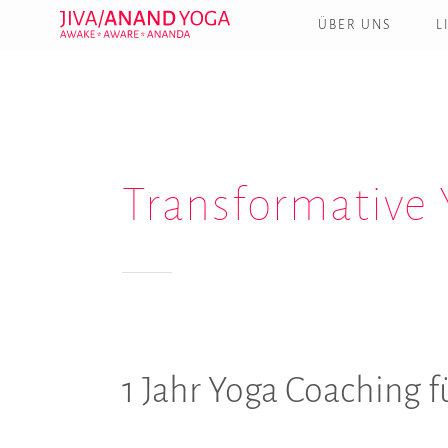
Zum
ÜBER UNS
L
Inhalt
springen
Transformative 
1 Jahr Yoga Coaching f