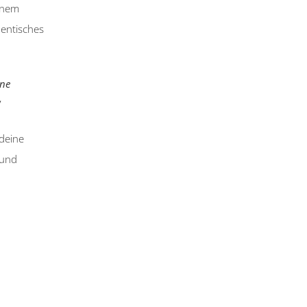
einem
hentisches
ine
 deine
 und