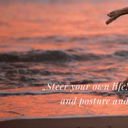
„Steer your own life
and posture and 